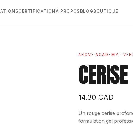
ATIONS
CERTIFICATION
À PROPOS
BLOG
BOUTIQUE
ABOVE ACADEMY
· VER
CERISE
14.30
CAD
Un rouge cerise profond 
formulation gel professi