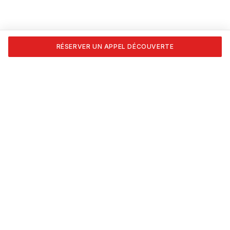
RÉSERVER UN APPEL DÉCOUVERTE
Transforme ta passion en carrière. Formations certifiées
APESEQ, coaching 1:1 et les outils pour vivre du nail art,
vraiment.
NAVIGATION
Accueil