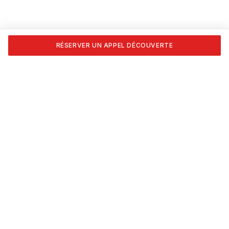
RÉSERVER UN APPEL DÉCOUVERTE
Transforme ta passion en carrière. Formations certifiées
APESEQ, coaching 1:1 et les outils pour vivre du nail art,
vraiment.
NAVIGATION
Accueil