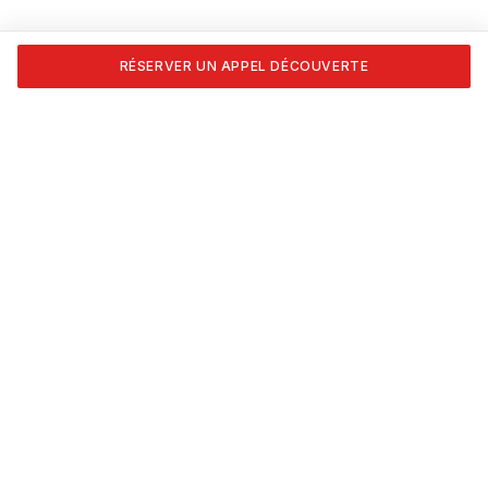
RÉSERVER UN APPEL DÉCOUVERTE
Transforme ta passion en carrière. Formations certifiées
APESEQ, coaching 1:1 et les outils pour vivre du nail art,
vraiment.
NAVIGATION
Accueil
Formations