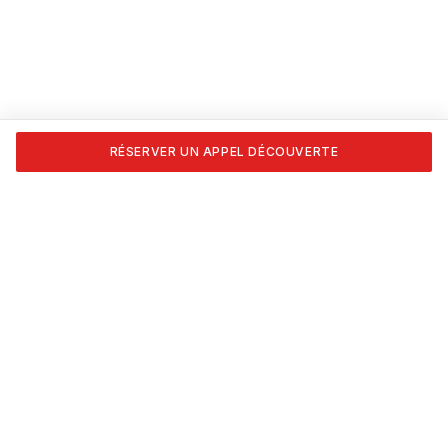
RÉSERVER UN APPEL DÉCOUVERTE
Transforme ta passion en carrière. Formations certifiées
APESEQ, coaching 1:1 et les outils pour vivre du nail art,
vraiment.
NAVIGATION