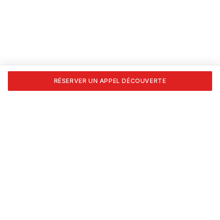
RÉSERVER UN APPEL DÉCOUVERTE
Transforme ta passion en carrière. Formations certifiées
APESEQ, coaching 1:1 et les outils pour vivre du nail art,
vraiment.