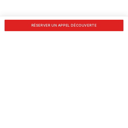
RÉSERVER UN APPEL DÉCOUVERTE
Transforme ta passion en carrière. Formations certifiées
APESEQ, coaching 1:1 et les outils pour vivre du nail art,
vraiment.
NAVIGATION
Accueil