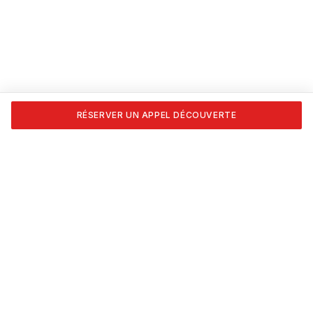
RÉSERVER UN APPEL DÉCOUVERTE
Transforme ta passion en carrière. Formations certifiées
APESEQ, coaching 1:1 et les outils pour vivre du nail art,
vraiment.