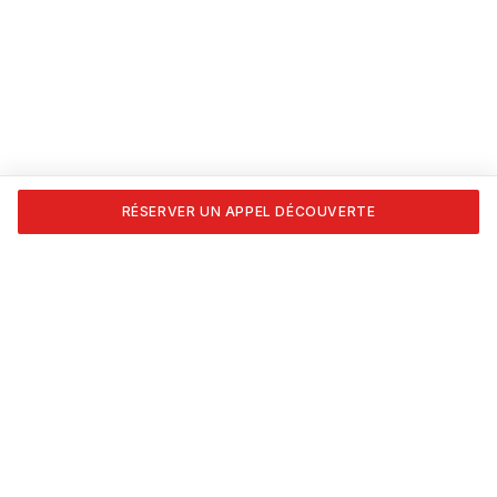
RÉSERVER UN APPEL DÉCOUVERTE
Transforme ta passion en carrière. Formations certifiées
APESEQ, coaching 1:1 et les outils pour vivre du nail art,
vraiment.