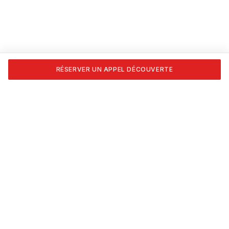
RÉSERVER UN APPEL DÉCOUVERTE
Transforme ta passion en carrière. Formations certifiées
APESEQ, coaching 1:1 et les outils pour vivre du nail art,
vraiment.
NAVIGATION