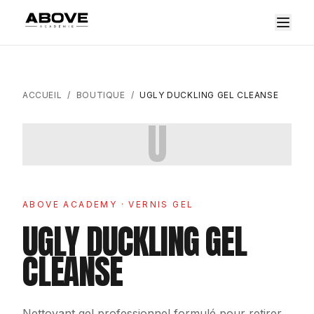
ACCUEIL
/
BOUTIQUE
/
UGLY DUCKLING GEL CLEANSE
U
ABOVE ACADEMY
· VERNIS GEL
UGLY DUCKLING GEL
CLEANSE
Nettoyant gel professionnel formulé pour retirer